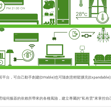
台，可自己動手創建(DIYable)也可隨創意輕鬆擴充(Expandable)
雲端伺服器的依賴所帶來的各種風險，建立專屬的”私有雲”來掌控自