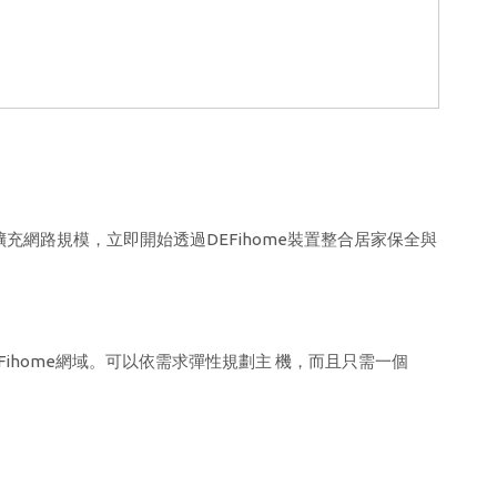
擴充網路規模，立即開始透過DEFihome裝置整合居家保全與
EFihome網域。可以依需求彈性規劃主 機，而且只需一個