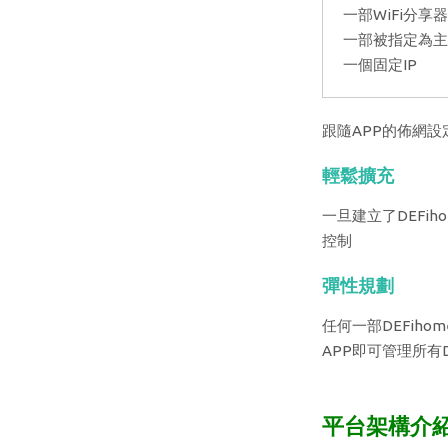
一部WiFi分享器
一部被指定為主機
一個固定IP
跟隨APP的佈網設
輕鬆擴充
一旦建立了DEFi
控制
彈性規劃
任何一部DEFih
APP即可管理所有D
平台架構介