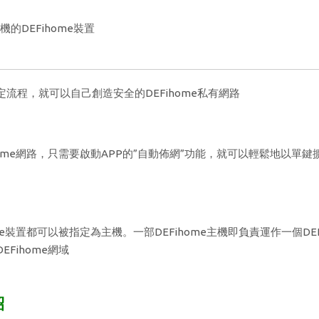
的DEFihome裝置
定流程，就可以自己創造安全的DEFihome私有網路
home網路，只需要啟動APP的”自動佈網”功能，就可以輕鬆地以單鍵
ome裝置都可以被指定為主機。一部DEFihome主機即負責運作一個D
EFihome網域
紹