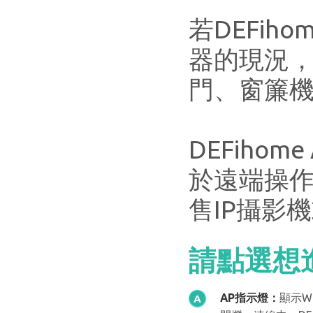
若DEFi
器的現況
門、窗簾
DEFih
於遠端操作
售IP攝影
請點選想
AP指示燈：
顯示W
A