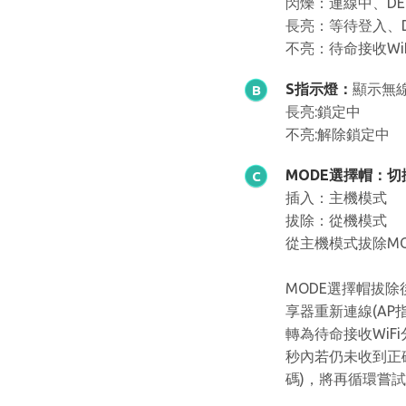
閃爍：連線中、DEF
長亮：等待登入、D
不亮：待命接收Wi
S指示燈：
顯示無
B
長亮:鎖定中
不亮:解除鎖定中
MODE選擇帽：切
C
插入：主機模式
拔除：從機模式
從主機模式拔除M
MODE選擇帽拔除
享器重新連線(AP
轉為待命接收WiF
秒內若仍未收到正確
碼)，將再循環嘗